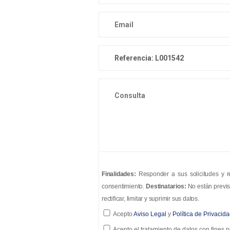
Finalidades:
Responder a sus solicitudes y re
consentimiento.
Destinatarios:
No están previs
rectificar, limitar y suprimir sus datos.
Acepto
Aviso Legal
y
Política de Privacid
Acepto el tratamiento de datos con fines pu