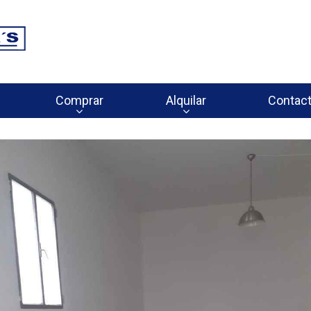
Comprar
Alquilar
Contac











