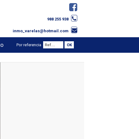
988 255 938
inmo_varelas@hotmail.com
to
Por referencia