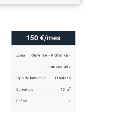
150 €/mes
Zona
Ourense - A Granxa -
Inmaculada
Tipo de inmueble
Trastero
2
Superficie
40 m
Baños
1