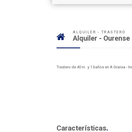
ALQUILER - TRASTERO
Alquiler - Ourense
2
Trastero de 40 m
y 1 baños en A Granxa - I
Características
.