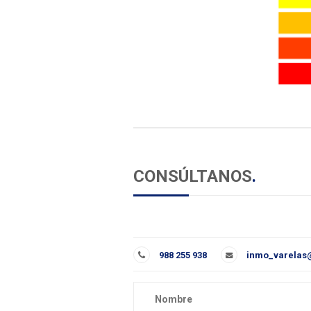
CONSÚLTANOS
.
988 255 938
inmo_varelas