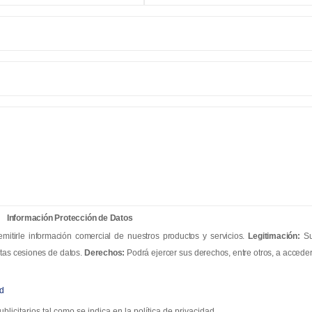
Información Protección de Datos
mitirle información comercial de nuestros productos y servicios.
Legitimación:
S
tas cesiones de datos.
Derechos:
Podrá ejercer sus derechos, entre otros, a acceder
ad
blicitarios tal como se indica en la política de privacidad.