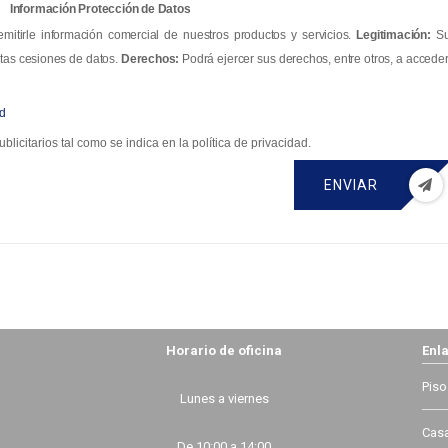
Información Protección de Datos
mitirle información comercial de nuestros productos y servicios.
Legitimación:
S
tas cesiones de datos.
Derechos:
Podrá ejercer sus derechos, entre otros, a acceder
ad
blicitarios tal como se indica en la política de privacidad.
ENVIAR
Horario de oficina
Enla
Piso
Lunes a viernes
Casa
De 10:00 a 14:00