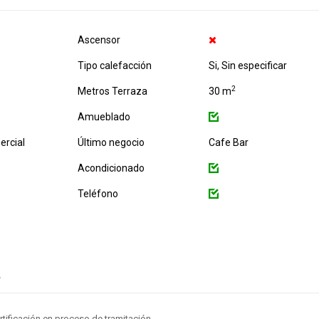
Ascensor
Tipo calefacción
Si, Sin especificar
2
Metros Terraza
30 m
Amueblado
rcial
Último negocio
Cafe Bar
Acondicionado
Teléfono
.
rtificación en proceso de tramitación.