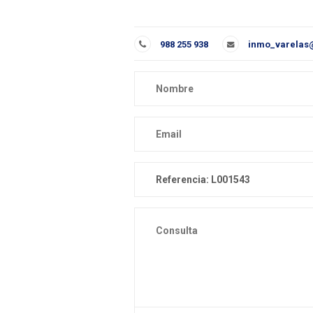
988 255 938
inmo_varelas