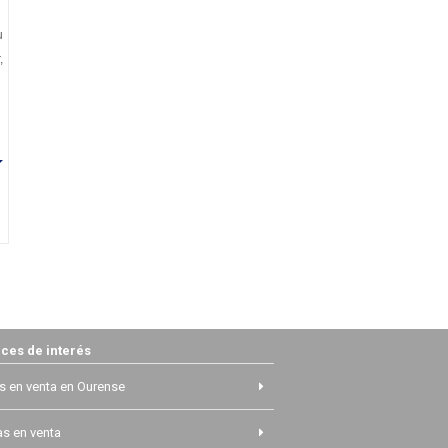
u
,
ces de interés
s en venta en Ourense
s en venta