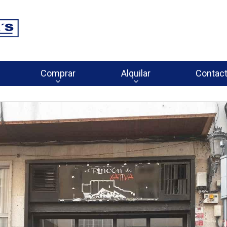
Comprar
Alquilar
Contac


