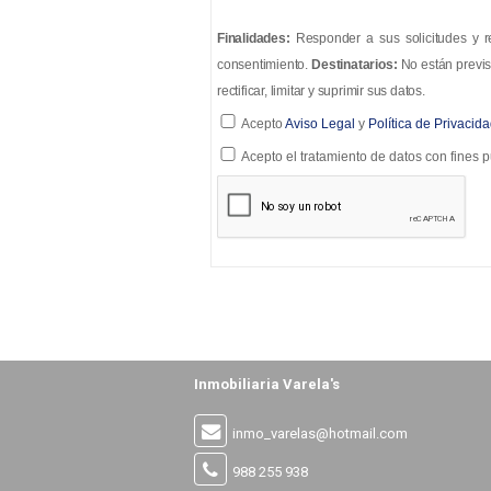
Finalidades:
Responder a sus solicitudes y re
consentimiento.
Destinatarios:
No están previs
rectificar, limitar y suprimir sus datos.
Acepto
Aviso Legal
y
Política de Privacid
Acepto el tratamiento de datos con fines pu
Inmobiliaria Varela's
inmo_varelas@hotmail.com
988 255 938