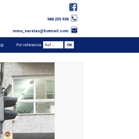
988 255 938
inmo_varelas@hotmail.com
to
Por referencia