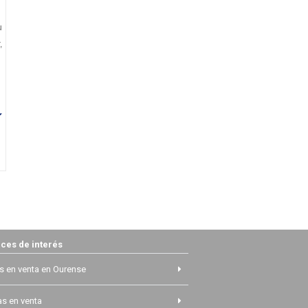
u
,
ces de interés
s en venta en Ourense
s en venta