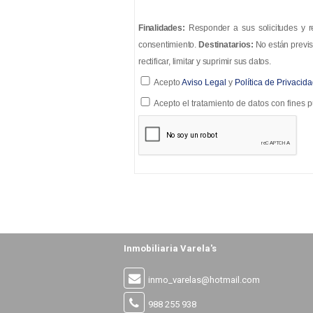
Finalidades:
Responder a sus solicitudes y re
consentimiento.
Destinatarios:
No están previs
rectificar, limitar y suprimir sus datos.
Acepto
Aviso Legal
y
Política de Privacid
Acepto el tratamiento de datos con fines pu
Inmobiliaria Varela's
inmo_varelas@hotmail.com
988 255 938