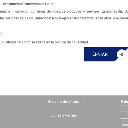
Información Protección de Datos
mitirle información comercial de nuestros productos y servicios.
Legitimación:
S
tas cesiones de datos.
Derechos:
Podrá ejercer sus derechos, entre otros, a acceder
ad
blicitarios tal como se indica en la política de privacidad.
ENVIAR
Horario de oficina
Enla
Piso
Lunes a viernes
Casa