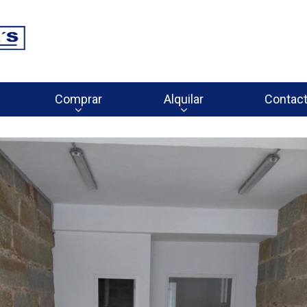
Comprar
Alquilar
Contac








