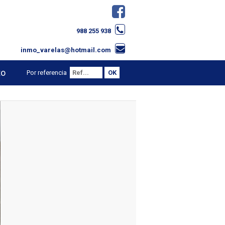
988 255 938
inmo_varelas@hotmail.com
to
Por referencia