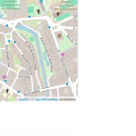
Leaflet
| ©
OpenStreetMap
contributors