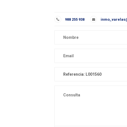
988 255 938
inmo_varelas