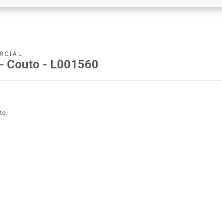
RCIAL
 - Couto - L001560
to.