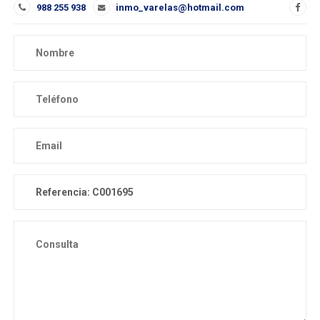
988 255 938
inmo_varelas@hotmail.com