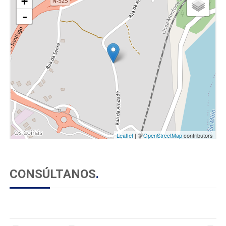
+
-
Leaflet
| ©
OpenStreetMap
contributors
CONSÚLTANOS
.