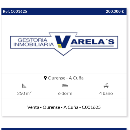
Ref: C001625
200.000 €
Ourense - A Cuña
2
250 m
6 dorm
4 baño
Venta - Ourense - A Cuña - C001625