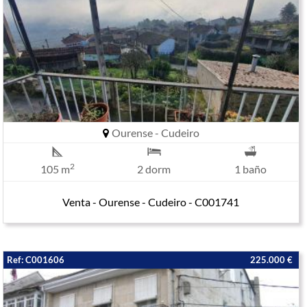
Ourense - Cudeiro
2
105 m
2 dorm
1 baño
Venta - Ourense - Cudeiro - C001741
Ref: C001606
225.000 €