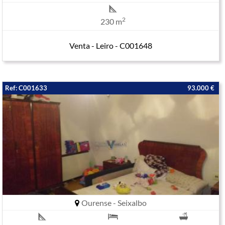
2
230 m
Venta - Leiro - C001648
Ref: C001633
93.000 €
Ourense - Seixalbo