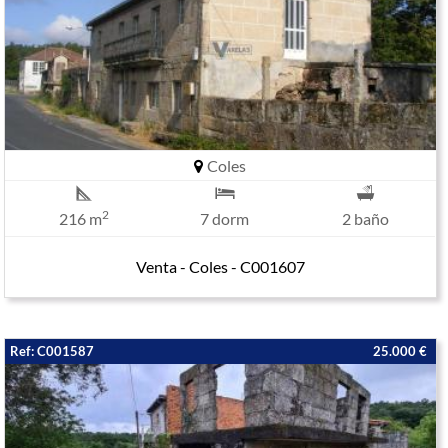
Coles
2
216 m
7 dorm
2 baño
Venta - Coles - C001607
Ref: C001587
25.000 €