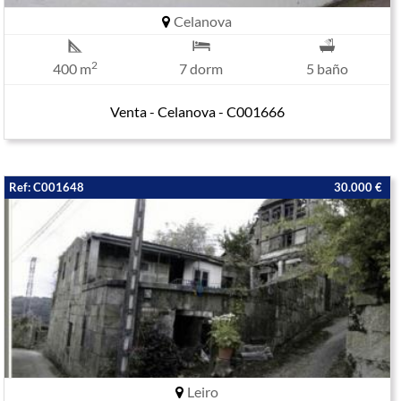
Celanova
2
400 m
7 dorm
5 baño
Venta - Celanova - C001666
Ref: C001648
30.000 €
Leiro