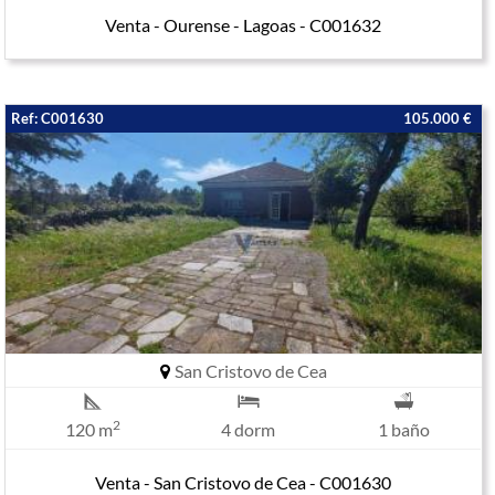
Venta - Ourense - Lagoas - C001632
Ref: C001630
105.000 €
San Cristovo de Cea
2
120 m
4 dorm
1 baño
Venta - San Cristovo de Cea - C001630