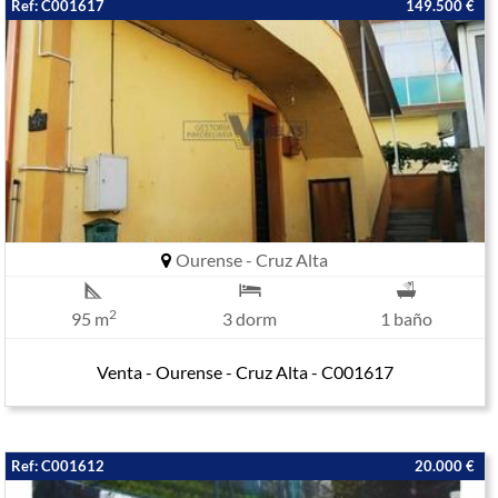
Ref: C001617
149.500 €
Ourense - Cruz Alta
2
95 m
3 dorm
1 baño
Venta - Ourense - Cruz Alta - C001617
Ref: C001612
20.000 €