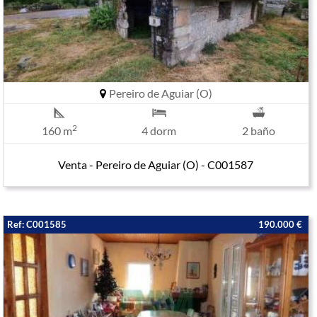
Pereiro de Aguiar (O)
2
160 m
4 dorm
2 baño
Venta - Pereiro de Aguiar (O) - C001587
Ref: C001585
190.000 €