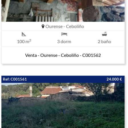
Ourense - Ceboliño
2
100 m
3 dorm
2 baño
Venta - Ourense - Ceboliño - C001562
Ref: C001561
24.000 €