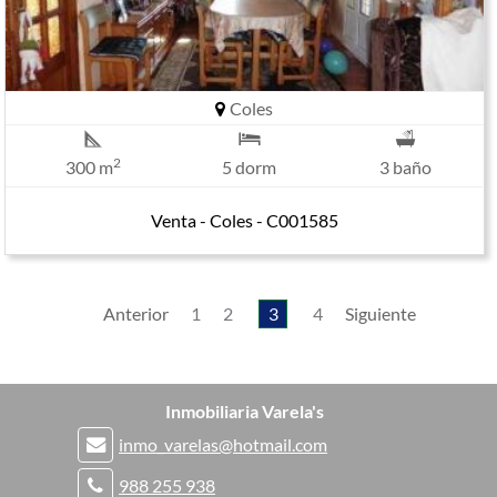
Coles
2
300 m
5 dorm
3 baño
Venta - Coles - C001585
Anterior
1
2
3
4
Siguiente
Inmobiliaria Varela's
inmo_varelas@hotmail.com
988 255 938