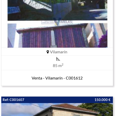
Vilamarín
2
85 m
Venta - Vilamarín - C001612
Ref: C001607
150.000 €