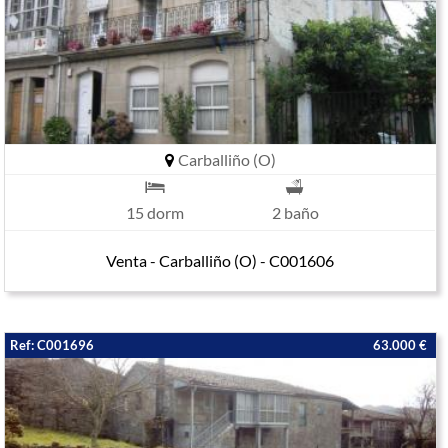
Carballiño (O)
15 dorm
2 baño
Venta - Carballiño (O) - C001606
Ref: C001696
63.000 €