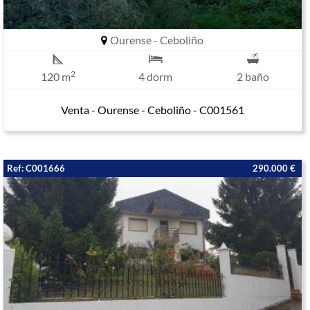
Ourense - Ceboliño
2
120 m
4 dorm
2 baño
Venta - Ourense - Ceboliño - C001561
Ref: C001666
290.000 €