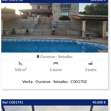
Ourense - Seixalbo
2
500 m
6 dorm
3 baño
Venta - Ourense - Seixalbo - C001702
Ref: C001741
40.000 €