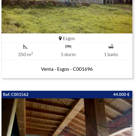
Esgos
2
350 m
5 dorm
1 baño
Venta - Esgos - C001696
Ref: C001562
44.000 €