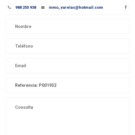
988 255 938
inmo_varelas@hotmail.com