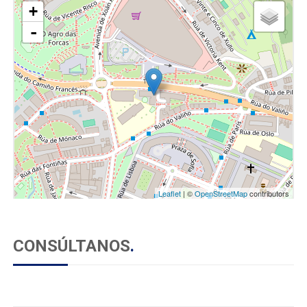
+
-
Leaflet
| ©
OpenStreetMap
contributors
CONSÚLTANOS
.