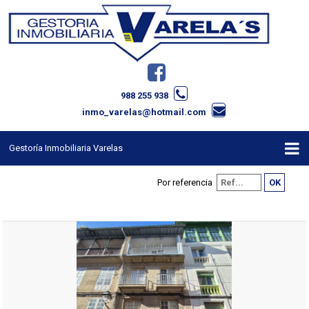
988 255 938
inmo_varelas@hotmail.com
Gestoría Inmobiliaria Varelas
Por referencia

















