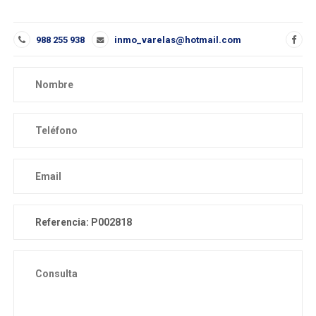
988 255 938
inmo_varelas@hotmail.com